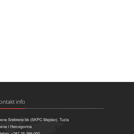
ontakt info
sne Srebrene bb (SKPC Mejdan), Tuzla
sna i Hercegovina
lefon: +387 35 369 000