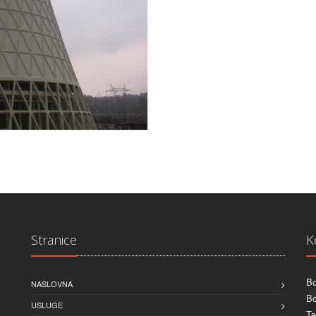
Stranice
K
Bo
NASLOVNA
Bo
USLUGE
Te