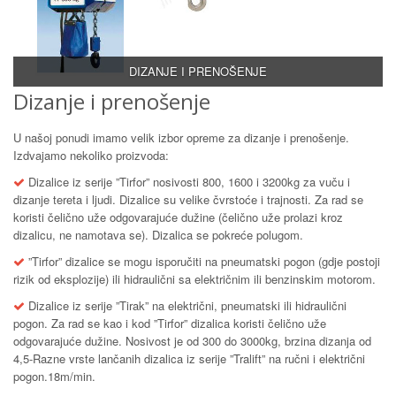
DIZANJE I PRENOŠENJE
Dizanje i prenošenje
U našoj ponudi imamo velik izbor opreme za dizanje i prenošenje.
Izdvajamo nekoliko proizvoda:
Dizalice iz serije ”Tirfor” nosivosti 800, 1600 i 3200kg za vuču i
dizanje tereta i ljudi. Dizalice su velike čvrstoće i trajnosti. Za rad se
koristi čelično uže odgovarajuće dužine (čelično uže prolazi kroz
dizalicu, ne namotava se). Dizalica se pokreće polugom.
”Tirfor” dizalice se mogu isporučiti na pneumatski pogon (gdje postoji
rizik od eksplozije) ili hidraulični sa električnim ili benzinskim motorom.
Dizalice iz serije ”Tirak” na električni, pneumatski ili hidraulični
pogon. Za rad se kao i kod ”Tirfor” dizalica koristi čelično uže
odgovarajuće dužine. Nosivost je od 300 do 3000kg, brzina dizanja od
4,5-Razne vrste lančanih dizalica iz serije ”Tralift” na ručni i električni
pogon.18m/min.