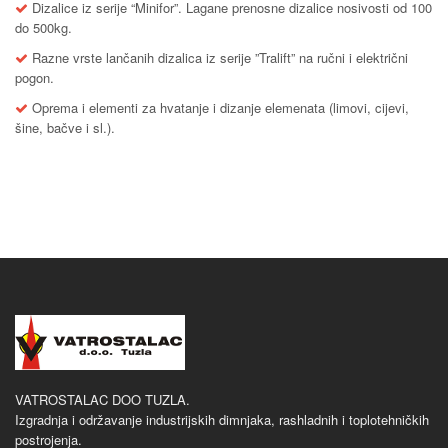
Dizalice iz serije “Minifor”. Lagane prenosne dizalice nosivosti od 100
do 500kg.
Razne vrste lančanih dizalica iz serije ”Tralift” na ručni i električni
pogon.
Oprema i elementi za hvatanje i dizanje elemenata (limovi, cijevi,
šine, bačve i sl.).
VATROSTALAC DOO TUZLA.
Izgradnja i održavanje industrijskih dimnjaka, rashladnih i toplotehničkih
postrojenja.