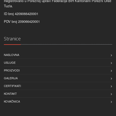
Registrovano u Poreznoj upravi Federacije BiH Kantonalni Porezni Ured
Tuzla.
ID broj 4209066420001
PDV broj 209066420001
Stranice
NASLOVNA
USLUGE
PROIZVODI
GALERIJA
CERTIFIKATI
KONTAKT
KOVAČNICA